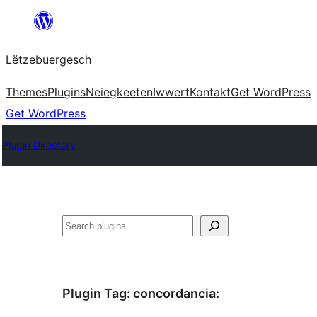
Skip
to
Lëtzebuergesch
content
Themes
Plugins
Neiegkeeten
Iwwert
Kontakt
Get WordPress
Get WordPress
Plugin Directory
Sichen
Plugin Tag:
concordancia
: