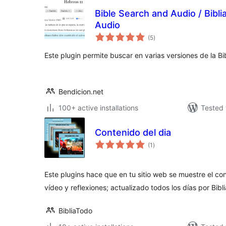
Bible Search and Audio / Bibl
Audio
total
(5
)
ratings
Este plugin permite buscar en varias versiones de la Bib
Bendicion.net
100+ active installations
Tested 
Contenido del dia
total
(1
)
ratings
Este plugins hace que en tu sitio web se muestre el con
vídeo y reflexiones; actualizado todos los días por Bibl
BibliaTodo