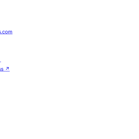
s.com
↗
ss
↗