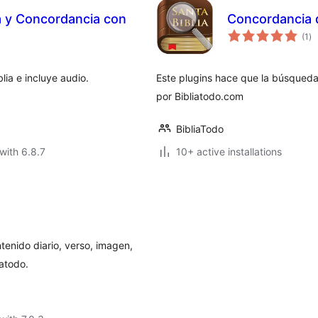
ia y Concordancia con
Concordancia d
to
(1
)
ra
lia e incluye audio.
Este plugins hace que la búsqueda 
por Bibliatodo.com
BibliaTodo
with 6.8.7
10+ active installations
tenido diario, verso, imagen,
iatodo.