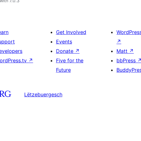
with 7.0.3
earn
Get Involved
WordPres
upport
Events
↗
evelopers
Donate
↗
Matt
↗
ordPress.tv
↗
Five for the
bbPress
Future
BuddyPre
Lëtzebuergesch