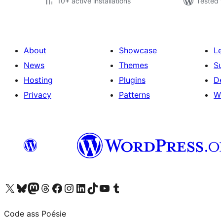
10+ active installations
Tested 
About
Showcase
L
News
Themes
S
Hosting
Plugins
D
Privacy
Patterns
W
Visit our X (formerly Twitter) account
Visit our Bluesky account
Visit our Mastodon account
Visit our Threads account
Visit our Facebook page
Visit our Instagram account
Visit our LinkedIn account
Visit our TikTok account
Visit our YouTube channel
Visit our Tumblr account
Code ass Poésie